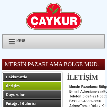
MENÜ
MERSİN PAZARLAMA BÖLGE MÜD.
İLETİŞİM
Hakkımızda
İletişim
Mersin Pazarlama Böl
E-mail Adresi:
mersin@ca
Duyurular
Telefon:
0-324-221-585
Fax:
0-324-221-5856
Fotoğraf Galerisi
Adres:
Tarsus Yolu 7 Km