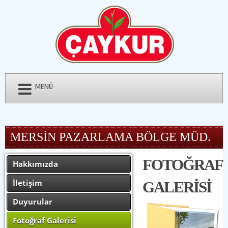
MENÜ
MERSİN PAZARLAMA BÖLGE MÜD.
FOTOĞRAF
Hakkımızda
İletişim
GALERİSİ
Duyurular
Fotoğraf Galerisi