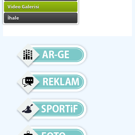
Video Galerisi
İhale