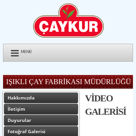
MENÜ
IŞIKLI ÇAY FABRİKASI MÜDÜRLÜĞÜ
VİDEO
Hakkımızda
İletişim
GALERİSİ
Duyurular
Fotoğraf Galerisi