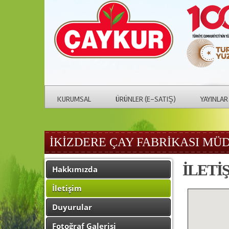
KURUMSAL
ÜRÜNLER (E-SATIŞ)
YAYINLAR
İKİZDERE ÇAY FABRİKASI M
İLETİ
Hakkımızda
İletişim
Duyurular
Fotoğraf Galerisi