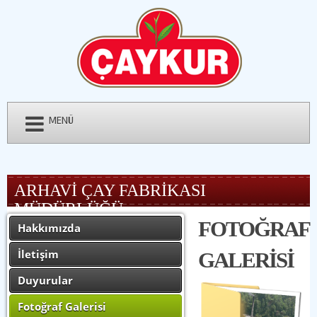
MENÜ
ARHAVİ ÇAY FABRİKASI
MÜDÜRLÜĞÜ
FOTOĞRAF
Hakkımızda
İletişim
GALERİSİ
Duyurular
Fotoğraf Galerisi