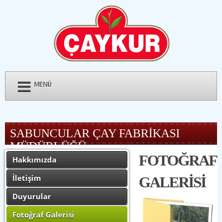
MENÜ
SABUNCULAR ÇAY FABRİKASI
MÜDÜRLÜĞÜ
FOTOĞRAF
Hakkımızda
İletişim
GALERİSİ
Duyurular
Fotoğraf Galerisi