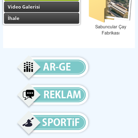
Video Galerisi
İhale
Sabuncular Çay
Fabrikası