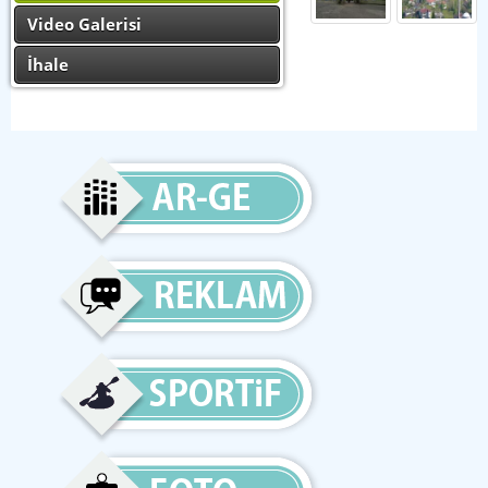
Video Galerisi
İhale