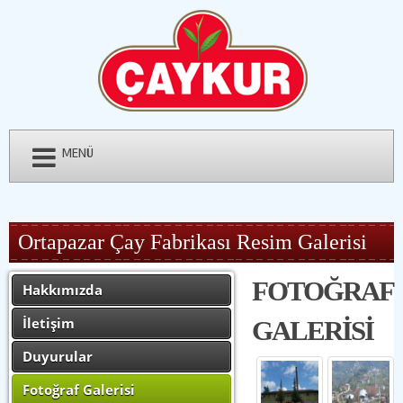
MENÜ
Ortapazar Çay Fabrikası Resim Galerisi
FOTOĞRAF
Hakkımızda
İletişim
GALERİSİ
Duyurular
Fotoğraf Galerisi