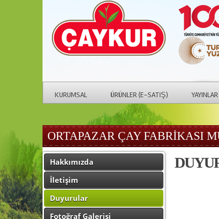
KURUMSAL
ÜRÜNLER (E-SATIŞ)
YAYINLAR
ORTAPAZAR ÇAY FABRİKASI 
DUYU
Hakkımızda
İletişim
Duyurular
Fotoğraf Galerisi