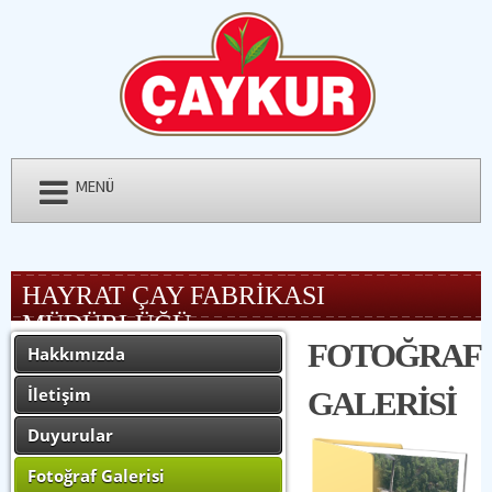
MENÜ
HAYRAT ÇAY FABRİKASI
MÜDÜRLÜĞÜ
FOTOĞRAF
Hakkımızda
İletişim
GALERİSİ
Duyurular
Fotoğraf Galerisi