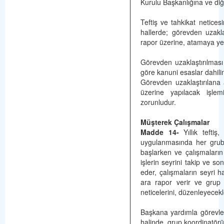
Kurulu Başkanlığına ve diğer
Teftiş ve tahkikat netices
hallerde; görevden uzakl
rapor üzerine, atamaya yetk
Görevden uzaklaştırılması
göre kanuni esaslar dahilin
Görevden uzaklaştırılana 
üzerine yapılacak işlem
zorunludur.
Müşterek Çalışmalar
Madde 14-
Yıllık teftiş
uygulanmasında her gruba 
başlarken ve çalışmaların
işlerin seyrini takip ve s
eder, çalışmaların seyri
ara rapor verir ve grup f
neticelerini, düzenleyecekle
Başkana yardımla görevlen
halinde, grup koordinatörü,