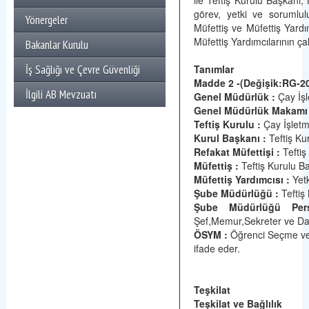
ile Teftiş Kurulu Başkanı,
görev, yetki ve sorumluluk
Yönergeler
Müfettiş ve Müfettiş Yar­dı
Müfettiş Yardımcılarının ça
Bakanlar Kurulu
İş Sağlığı ve Çevre Güvenliği
Tanımlar
Madde 2 -(Değişik:RG-20
İlgili AB Mevzuatı
Genel Müdürlük :
Çay İşl
Genel Müdürlük Makamı 
Teftiş Kurulu :
Çay İşletm
Kurul Başkanı :
Teftiş Ku
Refakat Müfettişi :
Teftiş
Müfettiş :
Teftiş Kurulu Ba
Müfettiş Yardımcısı :
Yetk
Şube Müdürlüğü :
Tefti
Şube Müdürlüğü Pers
Şef,Memur,Sekreter ve Dak
ÖSYM :
Öğrenci Seçme ve 
ifade eder.
Teşkilat
Teşkilat ve Bağlılık