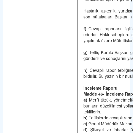
Hastalık, askerlik, yurtdış
son mütalaaları, Başkanın g
f)
Cevaplı raporların ilgil
ederler. Haklı sebeplere
yapılmak üzere Müfettişlerc
g)
Teftiş Kurulu Başkanlığı
gönderir ve sonuçlarını yak
h)
Cevaplı rapor tebliğin
bildirilir. Bu yazının bir nü
İnceleme Raporu
Madde 46-
İnceleme Rap
a)
Mer´i tüzük, yönetmelik
bunların düzeltilmesi yol
tekliflerin,
b)
Teftişlerde cevaplı rap
c)
Genel Müdürlük Makamı ta
d)
Şikayet ve ihbarlar ü