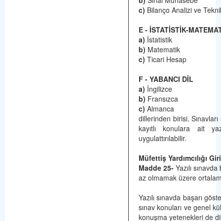
b)
Sınai Muhasebe
c)
Bilanço Analizi ve Teknik
E - İSTATİSTİK-MATEMA
a)
İstatistik
b)
Matematik
c)
Ticari Hesap
F - YABANCI DİL
a)
İngilizce
b)
Fransızca
c)
Almanca
dillerinden birisi. Sınavla
kayıtlı konulara ait yaz
uygulattırılabilir.
Müfettiş Yardımcılığı Gir
Madde 25-
Yazılı sınavda
az olmamak üzere ortalam
Yazılı sınavda başarı göste
sınav konuları ve genel kü
konuşma yetenekleri de dik