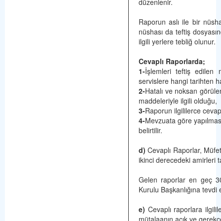
düzenlenir.
Raporun aslı ile bir nüsha
nüshası da teftiş dosyasın
ilgili yerlere tebliğ olunur.
Cevaplı Raporlarda;
1-
İşlemleri teftiş edilen
servislere hangi tarihten h
2-
Hatalı ve noksan görülen
maddeleriyle ilgili olduğu,
3-
Raporun ilgililerce cevap
4-
Mevzuata göre yapılması
belirtilir.
d)
Cevaplı Raporlar, Müfetti
ikinci derecedeki amirleri 
Gelen raporlar en geç 30
Kurulu Başkanlığına tevdi ed
e)
Cevaplı raporlara ilgili
mütalaanın açık ve gerekçe