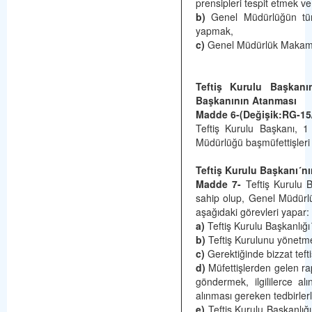
prensipleri tespit etmek ve 
b)
Genel Müdürlüğün tüm 
yapmak,
c)
Genel Müdürlük Makamınca
Teftiş Kurulu Başkanı
Başkanının Atanması
Madde 6-(Değişik:RG-15
Teftiş Kurulu Başkanı, 1
Müdürlüğü başmüfettişleri
Teftiş Kurulu Başkanı´nı
Madde 7-
Teftiş Kurulu 
sahip olup, Genel Müdürl
aşağıdaki görevleri yapar:
a)
Teftiş Kurulu Başkanlığ
b)
Teftiş Kurulunu yönetme
c)
Gerektiğinde bizzat tef
d)
Müfettişlerden gelen rapo
göndermek, ilgililerce al
alınması gereken tedbirlerle
e)
Teftiş Kurulu Başkanlığı