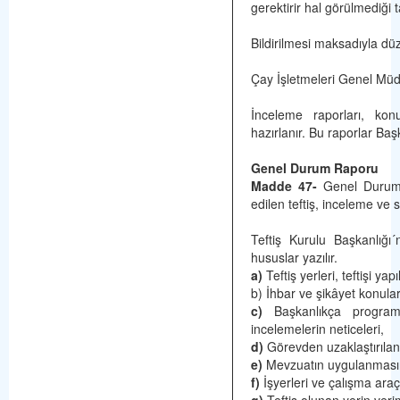
gerektirir hal görülmediği 
Bildirilmesi maksadıyla düz
Çay İşletmeleri Genel Müdür
İnceleme raporları, konu
hazırlanır. Bu raporlar Başk
Genel Durum Raporu
Madde 47-
Genel Durum R
edilen teftiş, inceleme ve s
Teftiş Kurulu Başkanlığı
hususlar yazılır.
a)
Teftiş yerleri, teftişi yap
b) İhbar ve şikâyet konuları
c)
Başkanlıkça programl
incelemelerin neticeleri,
d)
Görevden uzaklaştırılan
e)
Mevzuatın uygulanmasınd
f)
İşyerleri ve çalışma araçla