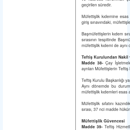
geçirilen süredir.
Müfettişlik kıdemine esas s
giriş sınavındaki, müfettişl
Başmüfettişlerin kıdem sır
sırasının tespitinde Başmüf
müfettişlik kıdemi de aynı o
Teftiş Kurulundan Nakil v
Madde 38-
Çay İşletmele
ayrılan Müfettişlerin Tefti
Teftiş Kurulu Başkanlığı ya
Aynı dönemde bu durumda 
müfettişlik kıdemleri esas al
Müfettişlik sıfatını kazın
sırası, 37 nci madde hüküm
Müfettişlik Güvencesi
Madde 39-
Teftiş Hizmetl