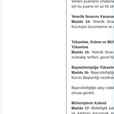
Verilen puanların ortalamas
için bu puanın en az 65 olm
Yeterlik Sınavını Kazan
Madde 34-
Yeterlik Sın
Kuruluşta durumlarına ve d
Yükselme, Kıdem ve Müfe
Yükselme
Madde 35-
Yeterlik Sınav
müteakip terfileri, genel h
Başmüfettişliğe Yüksel
Madde 36-
Başmüfettişliğ
Kurulu Başkanlığı nezdinde
Başmüfettişliğe aday olabil
olması gerekir.
Müfettişlerin Kıdemi
Madde 37-
Müfettişlik kıd
ve kadrosu korunmak şart