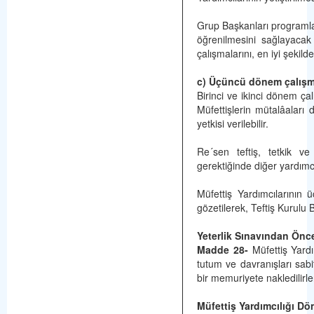
Grup Başkanları programları
öğrenilmesini sağlayacak 
çalışmalarını, en iyi şekil
c) Üçüncü dönem çalışma
Birinci ve ikinci dönem çalı
Müfettişlerin mütalâaları d
yetkisi verilebilir.
Re´sen teftiş, tetkik ve
gerektiğinde diğer yardımcıl
Müfettiş Yardımcılarının
gözetilerek, Teftiş Kurulu 
Yeterlik Sınavından Önc
Madde 28-
Müfettiş Yardı
tutum ve davranışları sabi
bir memuriyete nakledilirle
Müfettiş Yardımcılığı Dö