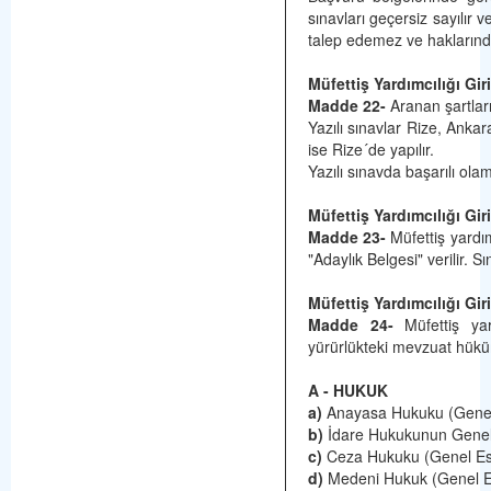
sınavları geçersiz sayılır v
talep edemez ve haklarınd
Müfettiş Yardımcılığı Giri
Madde 22-
Aranan şartları 
Yazılı sınavlar Rize, Ankar
ise Rize´de yapılır.
Yazılı sınavda başarılı ola
Müfettiş Yardımcılığı Gir
Madde 23-
Müfettiş yardım
"Adaylık Belgesi" verilir. S
Müfettiş Yardımcılığı Gir
Madde 24-
Müfettiş yar
yürürlükteki mevzuat hüküm
A - HUKUK
a)
Anayasa Hukuku (Genel
b)
İdare Hukukunun Genel Es
c)
Ceza Hukuku (Genel Esas
d)
Medeni Hukuk (Genel Es