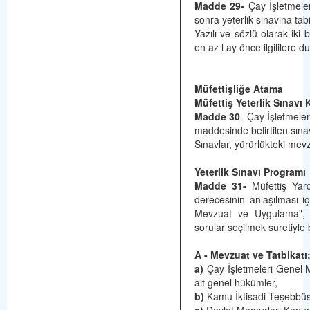
Madde 29-
Çay İşletmeler
sonra yeterlik sınavına tabi
Yazılı ve sözlü olarak iki 
en az l ay önce ilgililere d
Müfettişliğe Atama
Müfettiş Yeterlik Sınavı 
Madde 30
- Çay İşletmeler
maddesinde belirtilen sına
Sınavlar, yürürlükteki mev
Yeterlik Sınavı Programı
Madde 31-
Müfettiş Yar
derecesinin anlaşılması iç
Mevzuat ve Uygulama", "
sorular seçilmek suretiyle 
A - Mevzuat ve Tatbikatı
a)
Çay İşletmeleri Genel Mü
ait genel hükümler,
b)
Kamu İktisadi Teşebbüsl