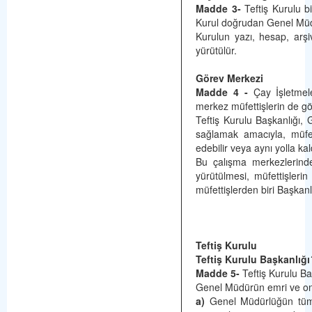
Madde 3-
Teftiş Kurulu b
Kurul doğrudan Genel Müdü
Kurulun yazı, hesap, arş
yürütülür.
Görev Merkezi
Madde 4 -
Çay İşletmel
merkez müfettişlerin de gö
Teftiş Kurulu Başkanlığı,
sağlamak amacıyla, müfet
edebilir veya aynı yolla kald
Bu çalışma merkezlerinde
yürütülmesi, müfettişlerin
müfettişlerden biri Başkanlı
Teftiş Kurulu
Teftiş Kurulu Başkanlığı
Madde 5-
Teftiş Kurulu Ba
Genel Müdürün emri ve on
a)
Genel Müdürlüğün tüm b