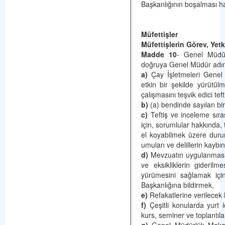
Başkanlığının boşalması ha
Müfettişler
Müfettişlerin Görev, Yet
Madde 10
- Genel Müdür
doğruya Genel Müdür adı
a)
Çay İşletmeleri Genel M
etkin bir şekilde yürütül
çalışmasını teşvik edici tef
b)
(a) bendinde sayılan bir
c)
Teftiş ve inceleme sıra
için, sorumlular hakkında
el koyabilmek üzere duru
umulan ve delillerin kaybı
d)
Mevzuatın uygulanmasın
ve eksikliklerin giderilm
yürümesini sağlamak için
Başkanlığına bildirmek,
e)
Refakatlerine verilecek M
f)
Çeşitli konularda yurt i
kurs, seminer ve toplantıla