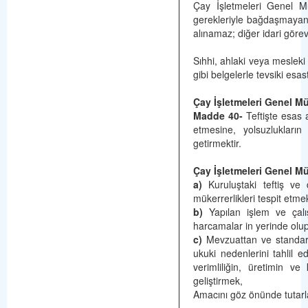
Çay İşletmeleri Genel Müd
gerekleriyle bağdaşmayan s
alınamaz; diğer idari görev
Sıhhi, ahlaki veya mesleki y
gibi belgelerle tevsiki esast
Çay İşletmeleri Genel Mü
Madde 40-
Teftişte esas
etmesine, yolsuzlukların
getirmektir.
Çay İşletmeleri Genel Mü
a)
Kuruluştaki teftiş ve 
mükerrerlikleri tespit etme
b)
Yapılan işlem ve çalı
harcamalar in yerinde olu
c)
Mevzuattan ve standartl
ukuki nedenlerini tahlil e
verimliliğin, üretimin ve
geliştirmek,
Amacını göz önünde tutarl