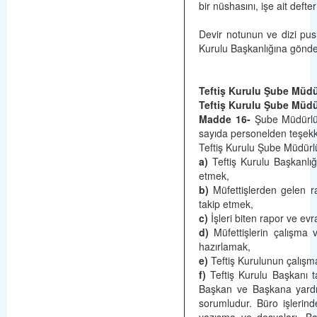
bir nüshasını, işe ait defter
Devir notunun ve dizi pusu
Kurulu Başkanlığına gönder
Teftiş Kurulu Şube Müd
Teftiş Kurulu Şube Müdürü
Madde 16-
Şube Müdürlüğ
sayıda personelden teşekk
Teftiş Kurulu Şube Müdürl
a)
Teftiş Kurulu Başkanlığı
etmek,
b)
Müfettişlerden gelen ra
takip etmek,
c)
İşleri biten rapor ve ev
d)
Müfettişlerin çalışma 
hazırlamak,
e)
Teftiş Kurulunun çalışmala
f)
Teftiş Kurulu Başkanı t
Başkan ve Başkana yardım
sorumludur. Büro işlerin