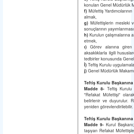
konuları Genel Müdürlük
f)
Müfettiş Yardımcılarının 
almak,
g)
Müfettişlerin mesleki v
sonuçlarının yayımlanması
h)
Kurulun çalışmalarına a
etmek,
ı)
Görev alanına giren 
aksaklıklarla ilgili husus
tedbirler konusunda Genel
İ)
Teftiş Kurulu uygulamala
j)
Genel Müdürlük Makamınca 
Teftiş Kurulu Başkanına
Madde 8-
Teftiş Kurulu 
"Refakat Müfettişi" olara
belirlenir ve duyurulur. R
yeniden görevlendirilebilir.
Teftiş Kurulu Başkanına
Madde 9-
Kurul Başkanı;
taşıyan Refakat Müfettişle