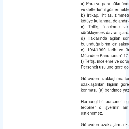
a)
Para ve para hükmündeki
ve defterlerini göstermekte
b)
İrtikap, ihtilas, zimmet
kötüye kullanma, dolandırıcıl
c)
Teftiş, inceleme ve 
sürükleyecek davranışlard
d)
Haklarında açılan sor
bulunduğu birim için sakınc
e)
19/4/1990 tarih ve 36
Mücadele Kanununun" 17 n
f)
Teftiş, inceleme ve sor
Personeli usulüne göre gör
Görevden uzaklaştırma tedb
uzaklaştırılan kişinin gö
konması, (a) bendinde yazıl
Herhangi bir personelin g
tedbirler o işyerinin ami
üstlenemez.
Görevden uzaklaştırma keyfi