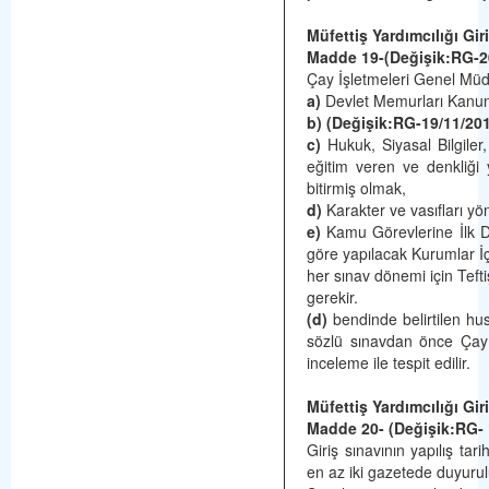
Müfettiş Yardımcılığı Giri
Madde 19-(Değişik:RG-2
Çay İşletmeleri Genel Müdür
a)
Devlet Memurları Kanunu
b) (Değişik:RG-19/11/20
c)
Hukuk, Siyasal Bilgiler, İ
eğitim veren ve denkliği 
bitirmiş olmak,
d)
Karakter ve vasıfları y
e)
Kamu Görevlerine İlk D
göre yapılacak Kurumlar İç
her sınav dönemi için Tefti
gerekir.
(d)
bendinde belirtilen hu
sözlü sınavdan önce Çay 
inceleme ile tespit edilir.
Müfettiş Yardımcılığı Giri
Madde 20- (Değişik:RG- 
Giriş sınavının yapılış tar
en az iki gazetede du­yurul