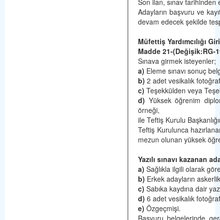
Son ilan, sınav tarihinden e
Adayların başvuru ve kayı
devam edecek şekilde tesp
Müfettiş Yardımcılığı Giri
Madde 21-(Değişik:RG-1
Sınava girmek isteyenler;
a)
Eleme sınavı sonuç belge
b)
2 adet vesikalık fotoğraf
c)
Teşekkülden veya Teşekk
d)
Yüksek öğrenim diplom
örneği,
ile Teftiş Kurulu Başkanlığ
Teftiş Kurulunca hazırlan
mezun olunan yüksek öğren
Yazılı sınavı kazanan ad
a)
Sağlıkla ilgili olarak g
b)
Erkek adayların askerlikl
c)
Sabıka kaydına dair yazı
d)
6 adet vesikalık fotoğraf
e)
Özgeçmişi.
Başvuru belgelerinde ger