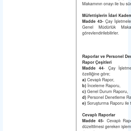
Makamının onayı ile bu süre
Müfettişlerin İdari Kade
Madde 43-
Çay İşletmeler
Genel Müdürlük Makam
görevlendirilebilirler.
Raporlar ve Personel D
Rapor Çeşitleri
Madde 44
- Çay İşletmel
özelliğine göre;
a)
Cevaplı Rapor,
b)
İnceleme Raporu,
c)
Genel Durum Raporu,
d)
Personel Denetleme Ra
e)
Soruşturma Raporu ile te
Cevaplı Raporlar
Madde 45-
Cevaplı Rapor
düzeltilmesi gereken işleml