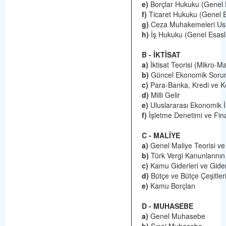
e)
Borçlar Hukuku (Genel 
f)
Ticaret Hukuku (Genel E
g)
Ceza Muhakemeleri Usu
h)
İş Hukuku (Genel Esasl
B - İKTİSAT
a)
İktisat Teorisi (Mikro-
b)
Güncel Ekonomik Sorun
c)
Para-Banka, Kredi ve K
d)
Milli Gelir
e)
Uluslararası Ekonomik İl
f)
İşletme Denetimi ve Fin
C - MALİYE
a)
Genel Maliye Teorisi ve 
b)
Türk Vergi Kanunlarının
c)
Kamu Giderleri ve Gider
d)
Bütçe ve Bütçe Çeşitler
e)
Kamu Borçları
D - MUHASEBE
a)
Genel Muhasebe