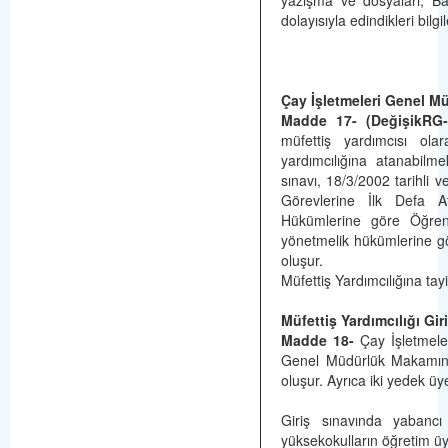
yazışma ve dosyaları, B
dolayısıyla edindikleri bil­g
Çay İşletmeleri Genel Mü
Madde 17- (DeğişikRG-2
müfettiş yardım­cısı olar
yardımcılığına atanabilm
sınavı, 18/3/2002 tarihli 
Görevlerine İlk Defa A
Hükümlerine göre Öğren
yönetmelik hükümlerine gör
oluşur.
Müfettiş Yardımcılığına tay
Müfettiş Yardımcılığı Gir
Madde 18-
Çay İşletmeler
Genel Müdürlük Makamının
oluşur. Ayrıca iki yedek üye 
Giriş sınavında yabancı d
yüksekokulların öğretim üye