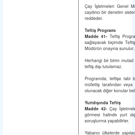
Çay İşletmeleri Genel Müd
caydırıcı bir denetim sist
reddeder.
Teftiş Programı
Madde 41-
Teftiş Program
sağlayacak biçimde Teftiş
Müdürün onayına sunulur.
Herhangi bir birim mutad 
teftiş dışı tutulamaz.
Programda; teftişe tabi bir
müfettiş tarafından veya 
olunacak diğer konular belir
Yurtdışında Teftiş
Madde 42-
Çay İşletmele
görmesi halinde yurt dış
soruşturma yapabilirler.
Yabancı ülkelerde yapılac