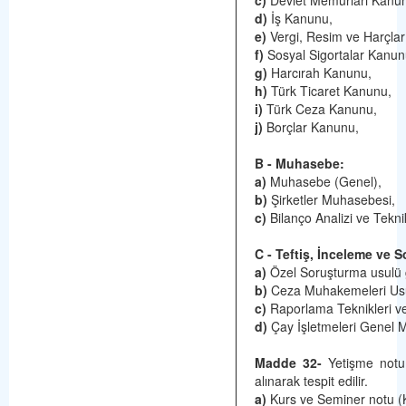
c)
Devlet Memurları Kanunu 
d)
İş Kanunu,
e)
Vergi, Resim ve Harçlar 
f)
Sosyal Sigortalar Kanun
g)
Harcırah Kanunu,
h)
Türk Ticaret Kanunu,
i)
Türk Ceza Kanunu,
j)
Borçlar Kanunu,
B - Muhasebe:
a)
Muhasebe (Genel),
b)
Şirketler Muhasebesi,
c)
Bilanço Analizi ve Teknik
C - Teftiş, İnceleme ve 
a)
Özel Soruşturma usulü g
b)
Ceza Muhakemeleri Us
c)
Raporlama Teknikleri ve
d)
Çay İşletmeleri Genel M
Madde 32-
Yetişme notu a
alınarak tespit edilir.
a)
Kurs ve Seminer notu (Ku