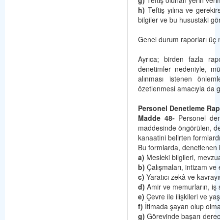
g)
Teftiş olunan yerin verim
h)
Teftiş yılına ve gereki
bilgiler ve bu husustaki gö
Genel durum raporları üç n
Ayrıca; birden fazla ra
denetimler nedeniyle, müf
alınması istenen önlemle
özetlenmesi amacıyla da g
Personel Denetleme Ra
Madde 48-
Personel den
maddesinde öngörülen, den
kanaatini belirten formlardı
Bu formlarda, denetlenen b
a)
Mesleki bilgileri, mevzu
b)
Çalışmaları, intizam ve e
c)
Yaratıcı zekâ ve kavrayış
d)
Amir ve memurların, iş s
e)
Çevre ile ilişkileri ve yaş
f)
İtimada şayan olup olmad
g)
Görevinde başarı derecel