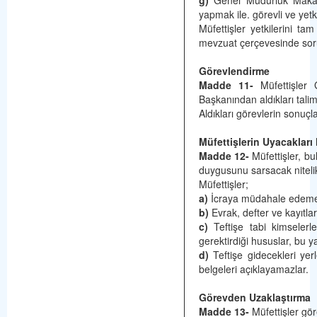
g)
Genel Müdürlük Makamınc
yapmak ile. görevli ve yetkil
Müfettişler yetkilerini ta
mevzuat çerçevesinde sor
Görevlendirme
Madde 11-
Müfettişler 
Başkanından aldıkları talim
Aldıkları görevlerin sonuçla
Müfettişlerin Uyacakları
Madde 12-
Müfettişler, bu
duygusunu sarsacak nitelik
Müfettişler;
a)
İcraya müdahale edeme
b)
Evrak, defter ve kayıtla
c)
Teftişe tabi kimselerle
gerektirdiği hususlar, bu y
d)
Teftişe gidecekleri yerl
belgeleri açıklayamazlar.
Görevden Uzaklaştırma
Madde 13-
Müfettişler göre