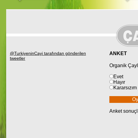
@TurkiyeninCayi tarafından gönderilen
ANKET
tweetler
Organik Çayl
Evet
Hayır
Kararsızım
Anket sonuçlar