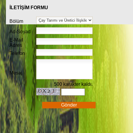
İLETİŞİM FORMU
Bölüm
Ad-Soyad
E-Mail
Adres
Telefon
Mesaj
500 karakter kaldı.