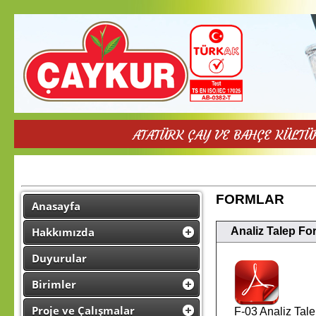
ATATÜRK ÇAY VE BAHÇE KÜLT
FORMLAR
Anasayfa
Analiz Talep F
Hakkımızda
Duyurular
Birimler
Proje ve Çalışmalar
F-03 Analiz Tal